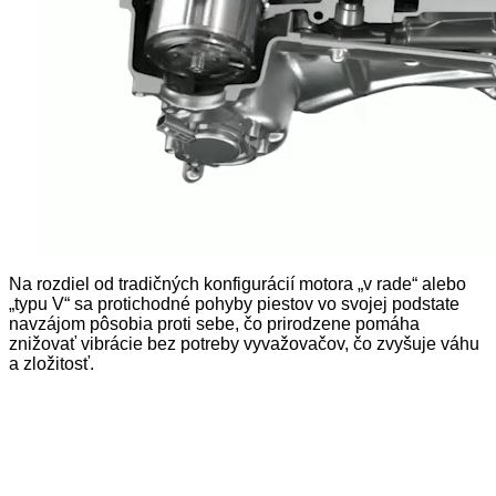
symetrickej rovine a má dobre vyvážený dizajn s nízkym
ťažiskom pre stabilnejšiu a bezpečnejšiu jazdu.
V motore typu BOXER s horizontálnymi protibežnými
piestami, sa piesty pohybujú oproti sebe vo vodorovnom
smere. Spoločnosť Subaru je motorom SUBARU BOXER
verná už vyše 50 rokov pre množstvo výhod, ktoré majú
oproti iným typom motorov. Tieto motory sú základom dlhej
životnosti a spoľahlivosti vozidiel Subaru.
Čím je jedinečný?
Na rozdiel od tradičných konfigurácií motora „v rade“ alebo
„typu V“ sa protichodné pohyby piestov vo svojej podstate
navzájom pôsobia proti sebe, čo prirodzene pomáha
znižovať vibrácie bez potreby vyvažovačov, čo zvyšuje váhu
a zložitosť.