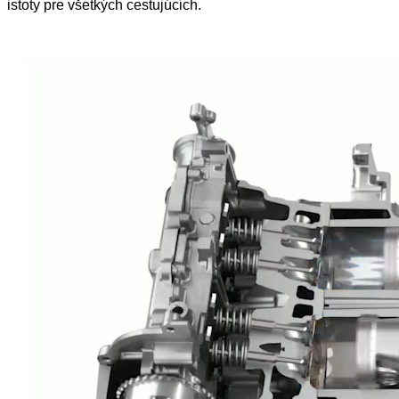
istoty pre všetkých cestujúcich.
Prečo SUBARU Boxer?
Symmetrical AWD od Subaru distribuuje výkon na všetky
kolesá a zaisťuje tak lepšiu trakciu na mokrej a klzkej
vozovke. Tento systém je umiestnený v horizontálne