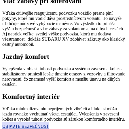
Viac zábavy pri šoférovaní
Vďaka citlivejšie reagujúcemu podvozku vozidlo presne plní
pokyny, ktoré mu vodič dáva prostredníctvom volantu. To navyše
uľahčuje núdzové vyhýbacie manévre. Vo výsledku to prináša
vyššiu bezpečnosť a viac zábavy za volantom aj na dlhých cestách.
Aj napriek veľkej svetlej výške podvozka, ktorú mu dodáva
všestrannosť, dokáže SUBARU XV zdolávať zákruty ako klasický
cestný automobil.
Jazdný komfort
Vylepšenia v oblasti tuhosti podvozka a systému zavesenia kolies a
stabilizátorov priniesli lepšie tlmenie otrasov z vozovky a filtrovanie
nerovností, čo znamená vyšší komfort a menšiu únavu na dlhých
cestách.
Komfortný interiér
Vďaka minimalizovaniu nepríjemných vibrácií a hluku si môžu
jazdu rovnako vychutnať všetci cestujúci. Vylepšenia v zavesení
kolies a vysoká tuhosť podvozka sú zárukou komfortného interiéru.
OBJAVTE BEZPEČNOSŤ