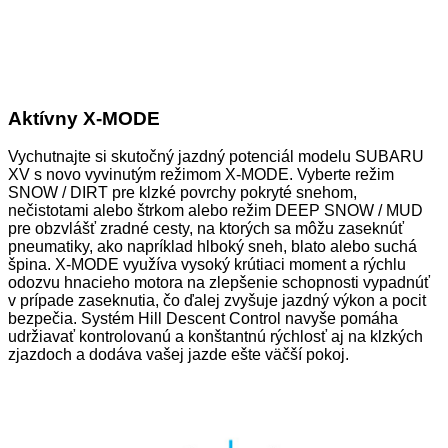
Aktívny X-MODE
Vychutnajte si skutočný jazdný potenciál modelu SUBARU
XV s novo vyvinutým režimom X-MODE. Vyberte režim
SNOW / DIRT pre klzké povrchy pokryté snehom,
nečistotami alebo štrkom alebo režim DEEP SNOW / MUD
pre obzvlášť zradné cesty, na ktorých sa môžu zaseknúť
pneumatiky, ako napríklad hlboký sneh, blato alebo suchá
špina. X-MODE využíva vysoký krútiaci moment a rýchlu
odozvu hnacieho motora na zlepšenie schopnosti vypadnúť
v prípade zaseknutia, čo ďalej zvyšuje jazdný výkon a pocit
bezpečia. Systém Hill Descent Control navyše pomáha
udržiavať kontrolovanú a konštantnú rýchlosť aj na klzkých
zjazdoch a dodáva vašej jazde ešte väčší pokoj.