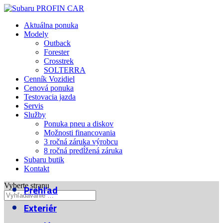
Aktuálna ponuka
Modely
Outback
Forester
Crosstrek
SOLTERRA
Cenník Vozidiel
Cenová ponuka
Testovacia jazda
Servis
Služby
Ponuka pneu a diskov
Možnosti financovania
3 ročná záruka výrobcu
8 ročná predĺžená záruka
Subaru butik
Kontakt
Vyberte stranu
Prehľad
Exteriér