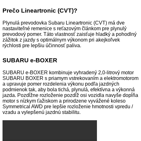
Prečo Lineartronic (CVT)?
Plynulá prevodovka Subaru Lineartronic (CVT) má dve
nastaviteľné remenice s reťazovým článkom pre plynulý
prevodový pomer. Táto vlastnosť zaisťuje hladký a pohodlný
zážitok z jazdy s optimálnym výkonom pri akejkoľvek
rýchlosti pre lepšiu účinnosť paliva.
SUBARU e-BOXER
SUBARU e-BOXER kombinuje vyhradený 2,0-litrový motor
SUBARU BOXER s priamym vstrekovaním a elektromotorom
a upravuje pomer rozdelenia výkonu podľa jazdných
podmienok tak, aby bola tichá, plynulá, efektívna a výkonná
jazda. Pozdĺžne rozloženie pozdĺž osi vozidla navyše dopĺňa
motor s nízkym ťažiskom a prirodzene vyvážené koleso
Symmetrical AWD pre lepšie rozloženie hmotnosti vpredu /
vzadu a vylepšenú jazdnú stabilitu.