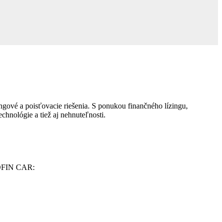
gové a poisťovacie riešenia. S ponukou finančného lízingu,
chnológie a tiež aj nehnuteľnosti.
ROFIN CAR: