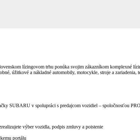
slovenskom lízingovom trhu ponúka svojim zákazníkom komplexné lízin
bné, úžitkové a nákladné automobily, motocykle, stroje a zariadenia, te
načky SUBARU v spolupráci s
predajcom vozidiel – spoločnosťou P
alizujete výber vozidla, podpis zmluvy a poistenie
ckemu portálu