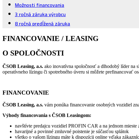
Možnosti financovania
3 ročná záruka výrobcu
8 ročná predĺžená záruka
FINANCOVANIE / LEASING
O SPOLOČNOSTI
ČSOB Leasing, a.s.
ako inovatívna spoločnosť a dlhodobý líder na 
operatívneho lízingu či spotrebného úveru si môžete prefinancovať oso
FINANCOVANIE
ČSOB Leasing, a.s.
vám ponúka financovanie osobných vozidiel z
Výhody financovania s ČSOB Leasingom:
navštívte
predajcu vozidiel PROFIN CAR a na jednom mieste zre
havarijné a povinné zmluvné poistenie je súčasťou splátok
všetko o vašom lízingu máte k dispozícii online vďaka zákazní