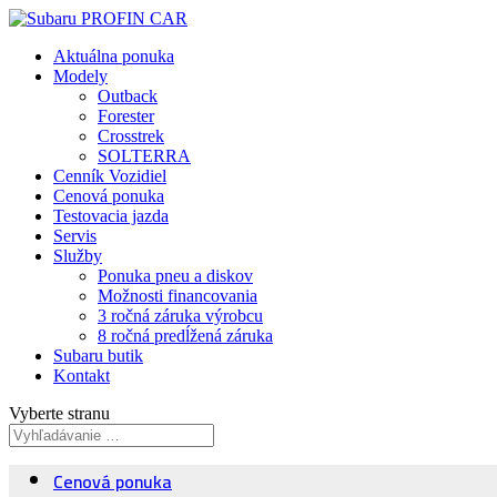
Aktuálna ponuka
Modely
Outback
Forester
Crosstrek
SOLTERRA
Cenník Vozidiel
Cenová ponuka
Testovacia jazda
Servis
Služby
Ponuka pneu a diskov
Možnosti financovania
3 ročná záruka výrobcu
8 ročná predĺžená záruka
Subaru butik
Kontakt
Vyberte stranu
Cenová ponuka