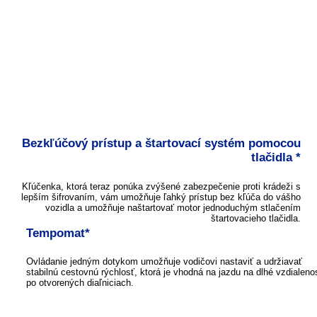
Bezkľúčový prístup a štartovací systém pomocou
tlačidla *
Kľúčenka, ktorá teraz ponúka zvýšené zabezpečenie proti krádeži s
lepším šifrovaním, vám umožňuje ľahký prístup bez kľúča do vášho
vozidla a umožňuje naštartovať motor jednoduchým stlačením
štartovacieho tlačidla.
Tempomat*
Ovládanie jedným dotykom umožňuje vodičovi nastaviť a udržiavať
stabilnú cestovnú rýchlosť, ktorá je vhodná na jazdu na dlhé vzdialenos
po otvorených diaľniciach.