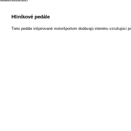
Hliníkové pedále
Tieto pedále inšpirované motoršportom dodávajú interiéru vzrušujúci po