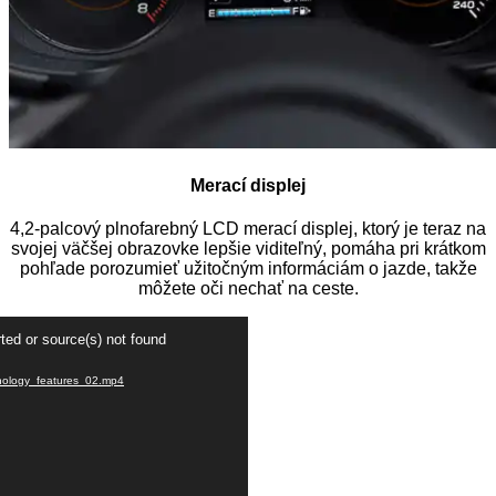
Merací displej
4,2-palcový plnofarebný LCD merací displej, ktorý je teraz na
svojej väčšej obrazovke lepšie viditeľný, pomáha pri krátkom
pohľade porozumieť užitočným informáciám o jazde, takže
môžete oči nechať na ceste.
Video
ted or source(s) not found
prehrávač
hnology_features_02.mp4