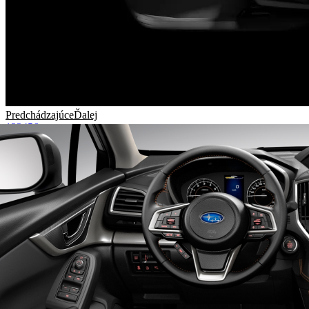
Predchádzajúce
Ďalej
1
2
3
4
5
6