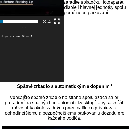
mestských priestoroch. Keď zaradíte spiatočku, fotoaparát
zobrazí živý farebný obraz na displeji hlavnej jednotky spolu
s pokynmi, ktoré vám pomôžu pri parkovaní.
Video
00:12
ted or source(s) not found
prehrávač
hnology_features_04.mp4
Spätné zrkadlo s automatickým sklopením *
Vonkajšie spätné zrkadlo na strane spolujazdca sa pri
preradení na spätný chod automaticky sklopí, aby sa znížili
mŕtve uhly okolo zadných pneumatík, čo prispieva k
pohodlnejšiemu a bezpečnejšiemu parkovaniu dozadu pre
každého vodiča.