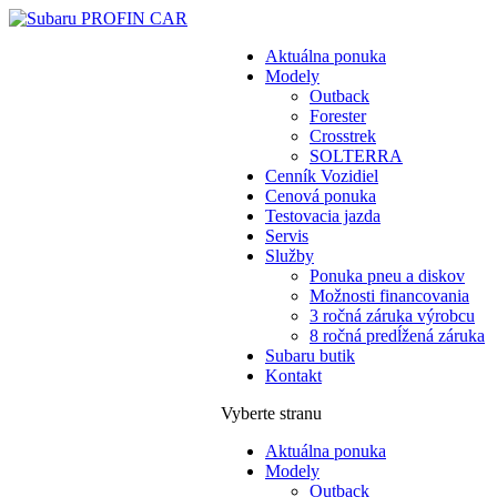
Aktuálna ponuka
Modely
Outback
Forester
Crosstrek
SOLTERRA
Cenník Vozidiel
Cenová ponuka
Testovacia jazda
Servis
Služby
Ponuka pneu a diskov
Možnosti financovania
3 ročná záruka výrobcu
8 ročná predĺžená záruka
Subaru butik
Kontakt
Vyberte stranu
Aktuálna ponuka
Modely
Outback