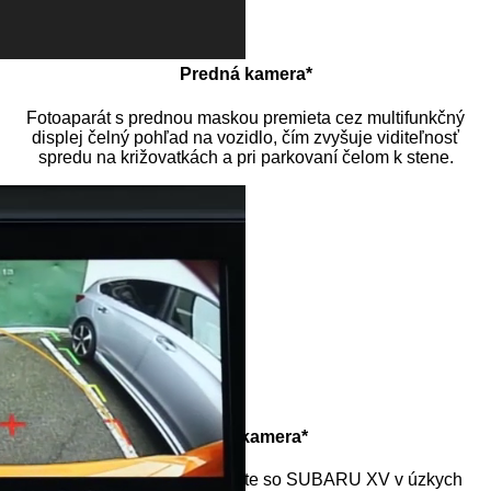
Predná kamera*
Fotoaparát s prednou maskou premieta cez multifunkčný
displej čelný pohľad na vozidlo, čím zvyšuje viditeľnosť
spredu na križovatkách a pri parkovaní čelom k stene.
Video
prehrávač
Zadná kamera*
Pohodlne a ľahko manévrujte so SUBARU XV v úzkych